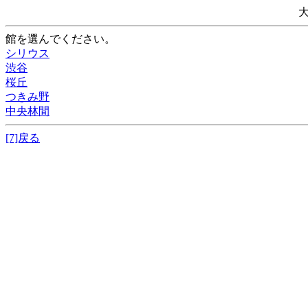
館を選んでください。
シリウス
渋谷
桜丘
つきみ野
中央林間
[7]戻る