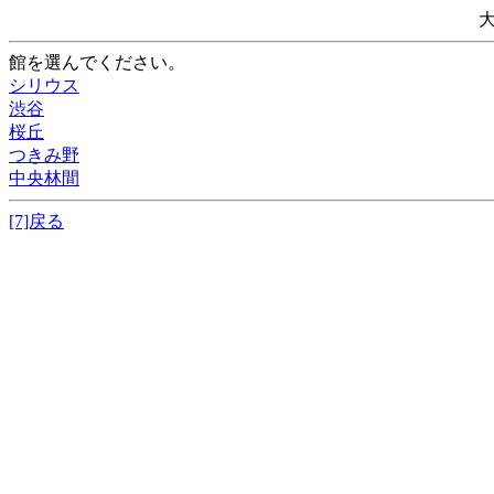
館を選んでください。
シリウス
渋谷
桜丘
つきみ野
中央林間
[7]戻る