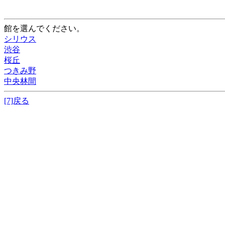
館を選んでください。
シリウス
渋谷
桜丘
つきみ野
中央林間
[7]戻る