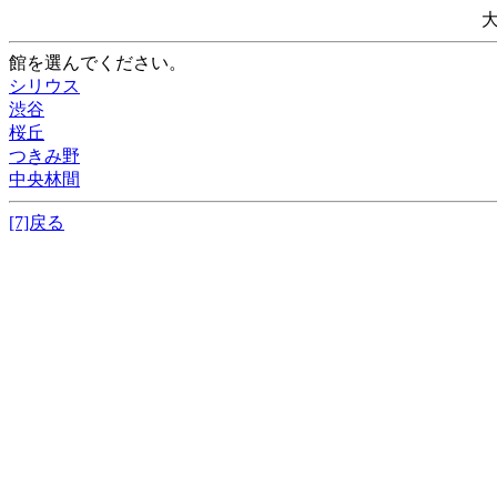
館を選んでください。
シリウス
渋谷
桜丘
つきみ野
中央林間
[7]戻る