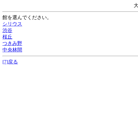
館を選んでください。
シリウス
渋谷
桜丘
つきみ野
中央林間
[7]戻る