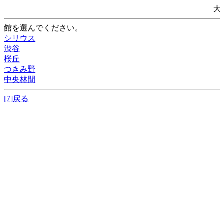
館を選んでください。
シリウス
渋谷
桜丘
つきみ野
中央林間
[7]戻る