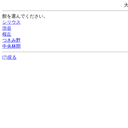
館を選んでください。
シリウス
渋谷
桜丘
つきみ野
中央林間
[7]戻る