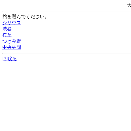
館を選んでください。
シリウス
渋谷
桜丘
つきみ野
中央林間
[7]戻る