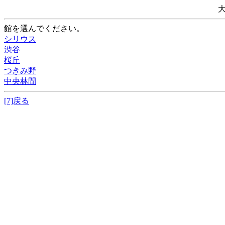
館を選んでください。
シリウス
渋谷
桜丘
つきみ野
中央林間
[7]戻る