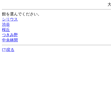
館を選んでください。
シリウス
渋谷
桜丘
つきみ野
中央林間
[7]戻る