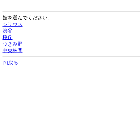
館を選んでください。
シリウス
渋谷
桜丘
つきみ野
中央林間
[7]戻る