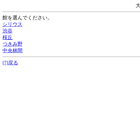
館を選んでください。
シリウス
渋谷
桜丘
つきみ野
中央林間
[7]戻る