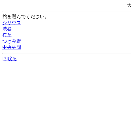
館を選んでください。
シリウス
渋谷
桜丘
つきみ野
中央林間
[7]戻る