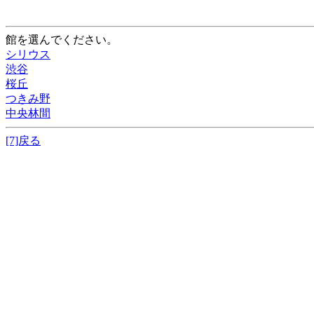
館を選んでください。
シリウス
渋谷
桜丘
つきみ野
中央林間
[7]戻る