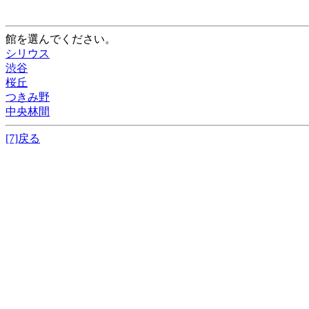
館を選んでください。
シリウス
渋谷
桜丘
つきみ野
中央林間
[7]戻る