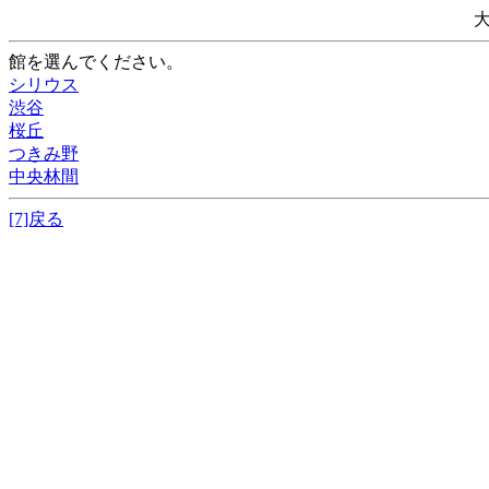
館を選んでください。
シリウス
渋谷
桜丘
つきみ野
中央林間
[7]戻る