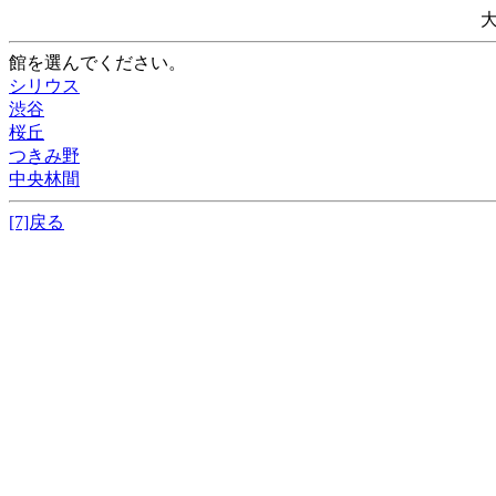
館を選んでください。
シリウス
渋谷
桜丘
つきみ野
中央林間
[7]戻る