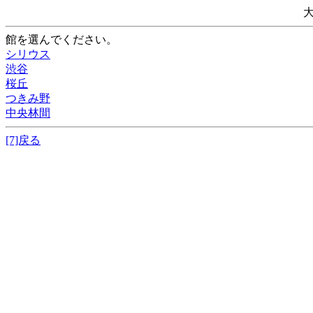
館を選んでください。
シリウス
渋谷
桜丘
つきみ野
中央林間
[7]戻る