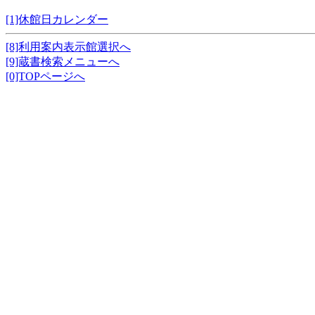
[1]休館日カレンダー
[8]利用案内表示館選択へ
[9]蔵書検索メニューへ
[0]TOPページへ