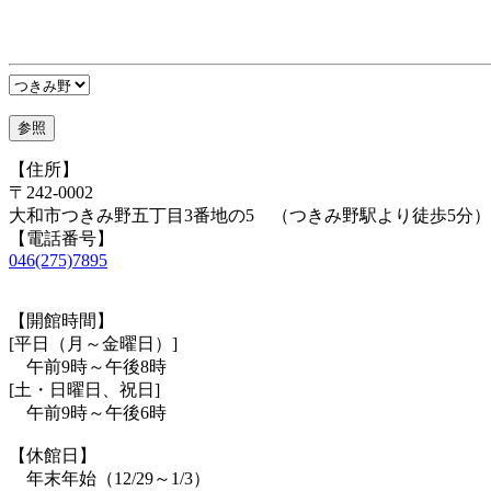
【住所】
〒242-0002
大和市つきみ野五丁目3番地の5 （つきみ野駅より徒歩5分）
【電話番号】
046(275)7895
【開館時間】
[平日（月～金曜日）]
午前9時～午後8時
[土・日曜日、祝日]
午前9時～午後6時
【休館日】
年末年始（12/29～1/3）