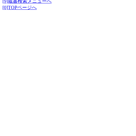
[9]蔵書検索メニューへ
[0]TOPページへ