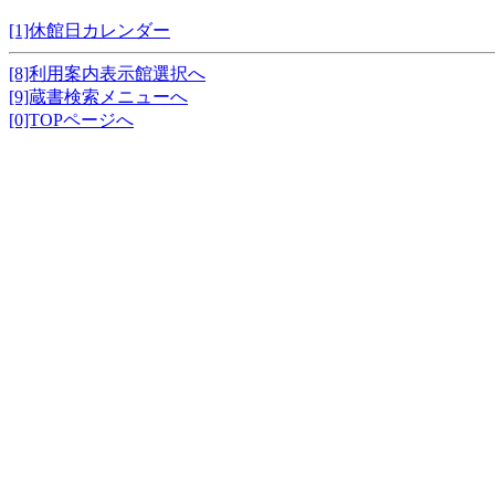
[1]休館日カレンダー
[8]利用案内表示館選択へ
[9]蔵書検索メニューへ
[0]TOPページへ