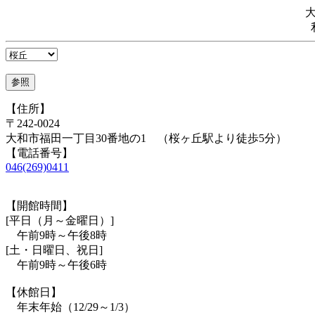
【住所】
〒242-0024
大和市福田一丁目30番地の1 （桜ヶ丘駅より徒歩5分）
【電話番号】
046(269)0411
【開館時間】
[平日（月～金曜日）]
午前9時～午後8時
[土・日曜日、祝日]
午前9時～午後6時
【休館日】
年末年始（12/29～1/3）