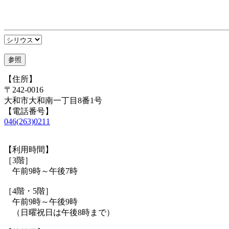
【住所】
〒242-0016
大和市大和南一丁目8番1号
【電話番号】
046(263)0211
【利用時間】
［3階］
午前9時～午後7時
［4階・5階］
午前9時～午後9時
（日曜祝日は午後8時まで）