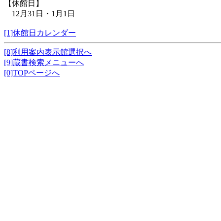
【休館日】
12月31日・1月1日
[1]休館日カレンダー
[8]利用案内表示館選択へ
[9]蔵書検索メニューへ
[0]TOPページへ