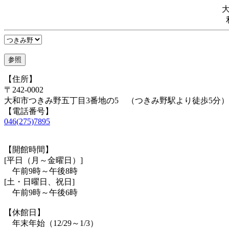
【住所】
〒242-0002
大和市つきみ野五丁目3番地の5 （つきみ野駅より徒歩5分）
【電話番号】
046(275)7895
【開館時間】
[平日（月～金曜日）]
午前9時～午後8時
[土・日曜日、祝日]
午前9時～午後6時
【休館日】
年末年始（12/29～1/3）