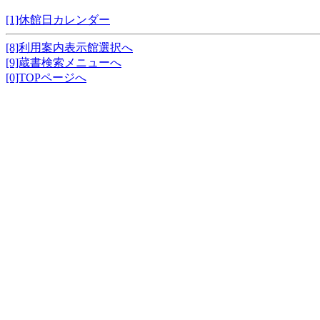
[1]休館日カレンダー
[8]利用案内表示館選択へ
[9]蔵書検索メニューへ
[0]TOPページへ