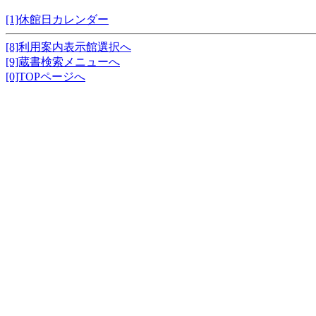
[1]休館日カレンダー
[8]利用案内表示館選択へ
[9]蔵書検索メニューへ
[0]TOPページへ