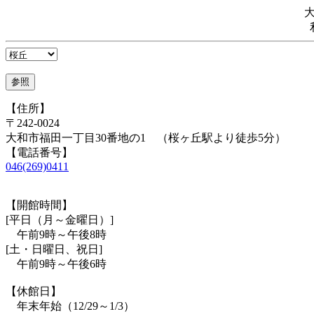
【住所】
〒242-0024
大和市福田一丁目30番地の1 （桜ヶ丘駅より徒歩5分）
【電話番号】
046(269)0411
【開館時間】
[平日（月～金曜日）]
午前9時～午後8時
[土・日曜日、祝日]
午前9時～午後6時
【休館日】
年末年始（12/29～1/3）