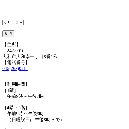
【住所】
〒242-0016
大和市大和南一丁目8番1号
【電話番号】
046(263)0211
【利用時間】
［3階］
午前9時～午後7時
［4階・5階］
午前9時～午後9時
（日曜祝日は午後8時まで）