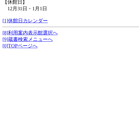
【休館日】
12月31日・1月1日
[1]休館日カレンダー
[8]利用案内表示館選択へ
[9]蔵書検索メニューへ
[0]TOPページへ