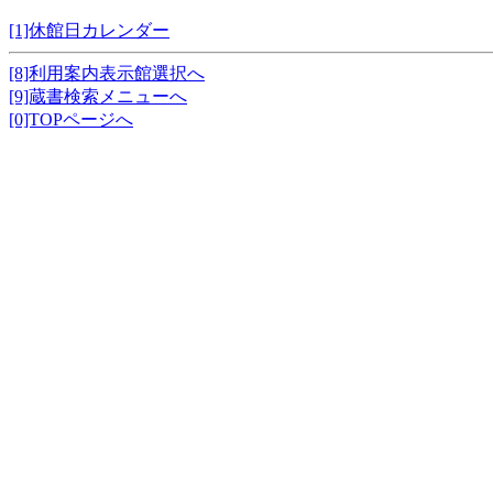
[1]休館日カレンダー
[8]利用案内表示館選択へ
[9]蔵書検索メニューへ
[0]TOPページへ