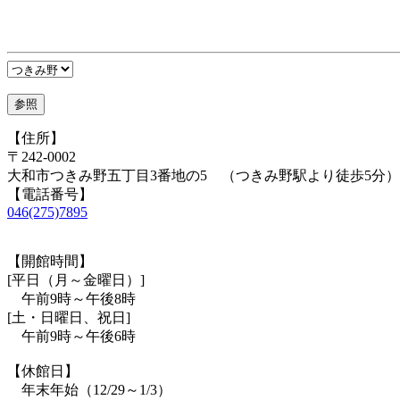
【住所】
〒242-0002
大和市つきみ野五丁目3番地の5 （つきみ野駅より徒歩5分）
【電話番号】
046(275)7895
【開館時間】
[平日（月～金曜日）]
午前9時～午後8時
[土・日曜日、祝日]
午前9時～午後6時
【休館日】
年末年始（12/29～1/3）