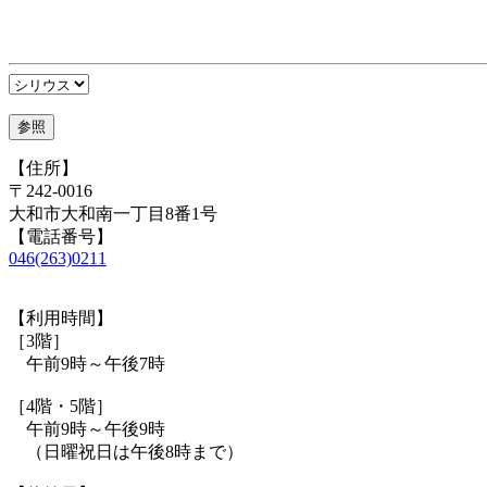
【住所】
〒242-0016
大和市大和南一丁目8番1号
【電話番号】
046(263)0211
【利用時間】
［3階］
午前9時～午後7時
［4階・5階］
午前9時～午後9時
（日曜祝日は午後8時まで）