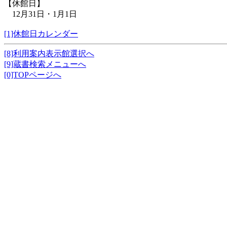
【休館日】
12月31日・1月1日
[1]休館日カレンダー
[8]利用案内表示館選択へ
[9]蔵書検索メニューへ
[0]TOPページへ