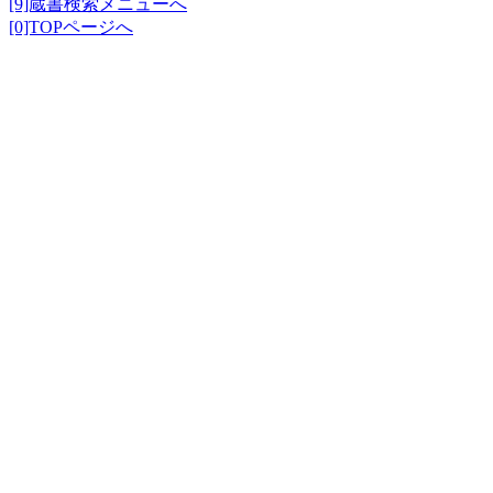
[9]蔵書検索メニューへ
[0]TOPページへ