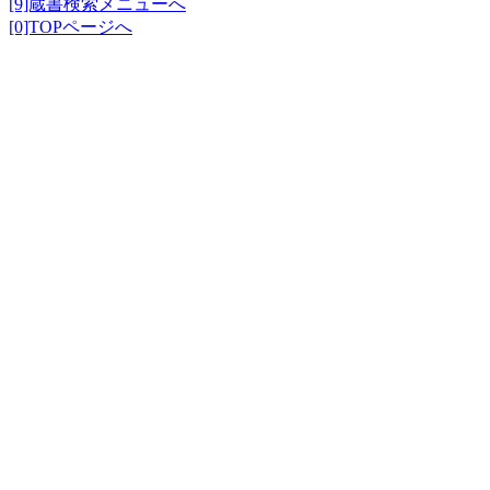
[9]蔵書検索メニューへ
[0]TOPページへ