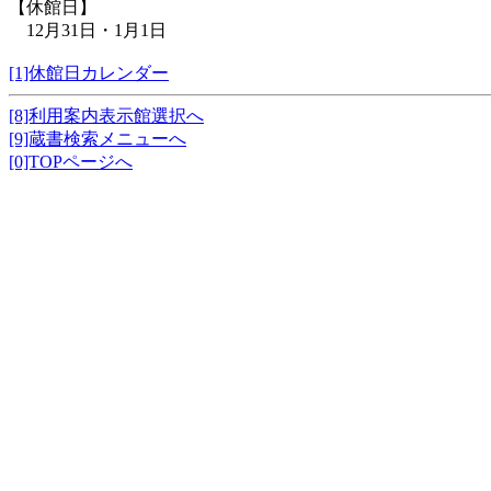
【休館日】
12月31日・1月1日
[1]休館日カレンダー
[8]利用案内表示館選択へ
[9]蔵書検索メニューへ
[0]TOPページへ