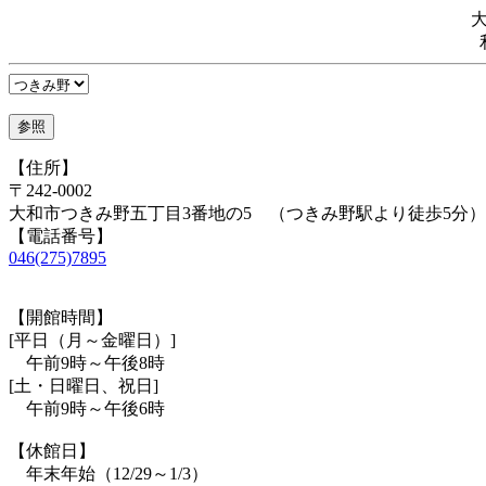
【住所】
〒242-0002
大和市つきみ野五丁目3番地の5 （つきみ野駅より徒歩5分）
【電話番号】
046(275)7895
【開館時間】
[平日（月～金曜日）]
午前9時～午後8時
[土・日曜日、祝日]
午前9時～午後6時
【休館日】
年末年始（12/29～1/3）