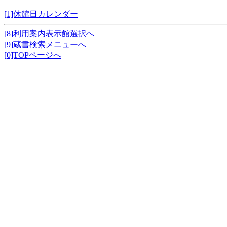
[1]休館日カレンダー
[8]利用案内表示館選択へ
[9]蔵書検索メニューへ
[0]TOPページへ