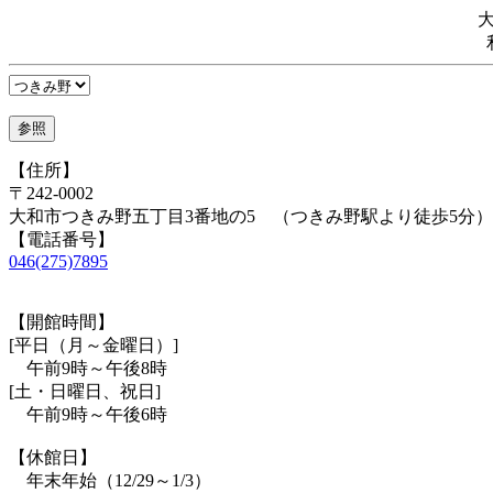
【住所】
〒242-0002
大和市つきみ野五丁目3番地の5 （つきみ野駅より徒歩5分）
【電話番号】
046(275)7895
【開館時間】
[平日（月～金曜日）]
午前9時～午後8時
[土・日曜日、祝日]
午前9時～午後6時
【休館日】
年末年始（12/29～1/3）