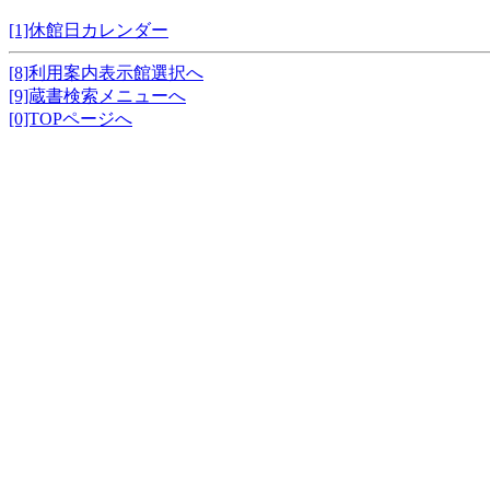
[1]休館日カレンダー
[8]利用案内表示館選択へ
[9]蔵書検索メニューへ
[0]TOPページへ