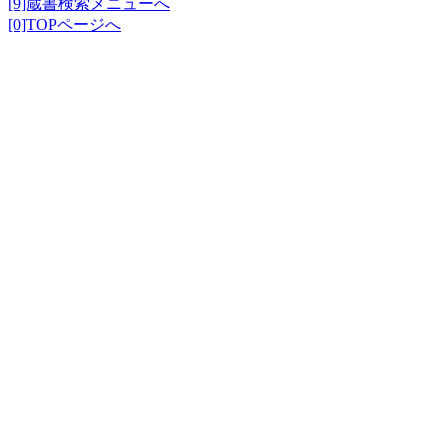
[9]蔵書検索メニューへ
[0]TOPページへ