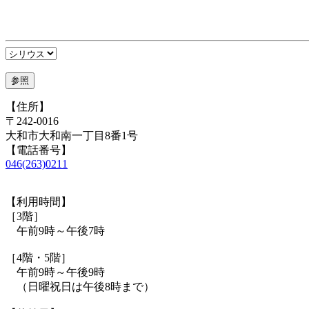
【住所】
〒242-0016
大和市大和南一丁目8番1号
【電話番号】
046(263)0211
【利用時間】
［3階］
午前9時～午後7時
［4階・5階］
午前9時～午後9時
（日曜祝日は午後8時まで）