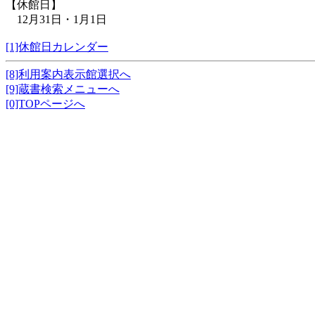
【休館日】
12月31日・1月1日
[1]休館日カレンダー
[8]利用案内表示館選択へ
[9]蔵書検索メニューへ
[0]TOPページへ