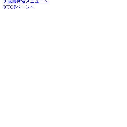
[9]蔵書検索メニューへ
[0]TOPページへ