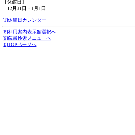
【休館日】
12月31日・1月1日
[1]休館日カレンダー
[8]利用案内表示館選択へ
[9]蔵書検索メニューへ
[0]TOPページへ