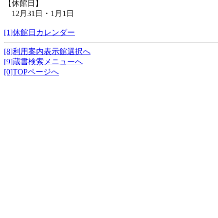
【休館日】
12月31日・1月1日
[1]休館日カレンダー
[8]利用案内表示館選択へ
[9]蔵書検索メニューへ
[0]TOPページへ