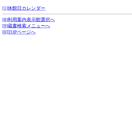
[1]休館日カレンダー
[8]利用案内表示館選択へ
[9]蔵書検索メニューへ
[0]TOPページへ