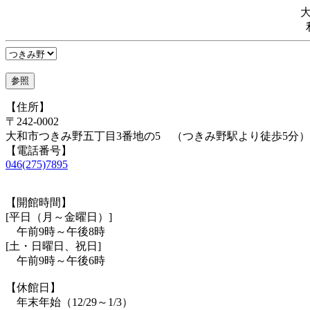
【住所】
〒242-0002
大和市つきみ野五丁目3番地の5 （つきみ野駅より徒歩5分）
【電話番号】
046(275)7895
【開館時間】
[平日（月～金曜日）]
午前9時～午後8時
[土・日曜日、祝日]
午前9時～午後6時
【休館日】
年末年始（12/29～1/3）