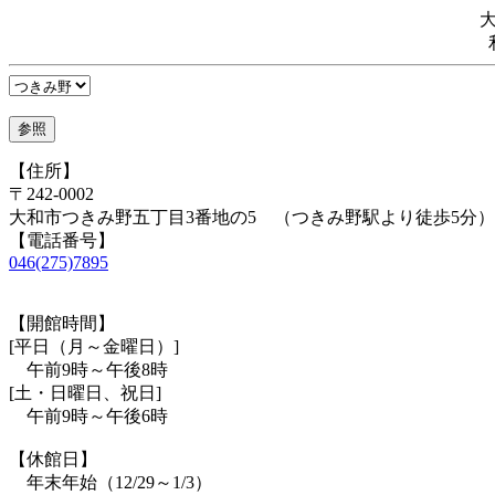
【住所】
〒242-0002
大和市つきみ野五丁目3番地の5 （つきみ野駅より徒歩5分）
【電話番号】
046(275)7895
【開館時間】
[平日（月～金曜日）]
午前9時～午後8時
[土・日曜日、祝日]
午前9時～午後6時
【休館日】
年末年始（12/29～1/3）