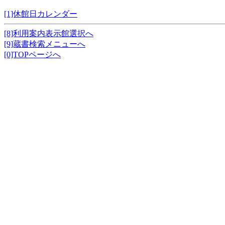
[1]休館日カレンダー
[8]利用案内表示館選択へ
[9]蔵書検索メニューへ
[0]TOPページへ