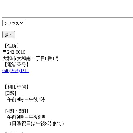
【住所】
〒242-0016
大和市大和南一丁目8番1号
【電話番号】
046(263)0211
【利用時間】
［3階］
午前9時～午後7時
［4階・5階］
午前9時～午後9時
（日曜祝日は午後8時まで）