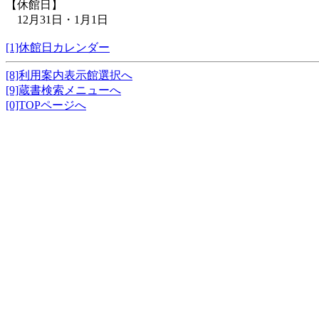
【休館日】
12月31日・1月1日
[1]休館日カレンダー
[8]利用案内表示館選択へ
[9]蔵書検索メニューへ
[0]TOPページへ