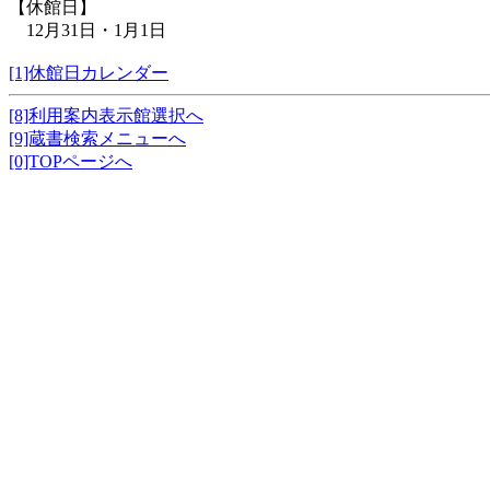
【休館日】
12月31日・1月1日
[1]休館日カレンダー
[8]利用案内表示館選択へ
[9]蔵書検索メニューへ
[0]TOPページへ