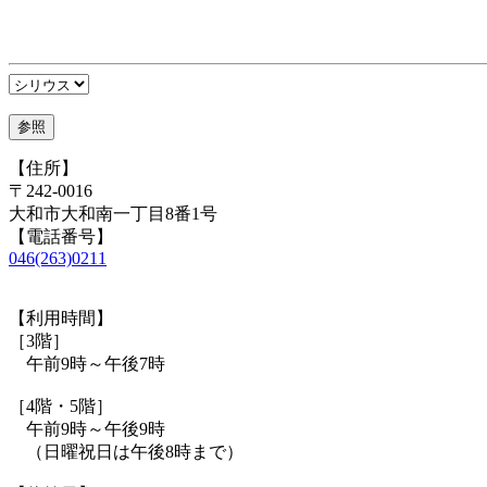
【住所】
〒242-0016
大和市大和南一丁目8番1号
【電話番号】
046(263)0211
【利用時間】
［3階］
午前9時～午後7時
［4階・5階］
午前9時～午後9時
（日曜祝日は午後8時まで）