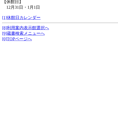
【休館日】
12月31日・1月1日
[1]休館日カレンダー
[8]利用案内表示館選択へ
[9]蔵書検索メニューへ
[0]TOPページへ