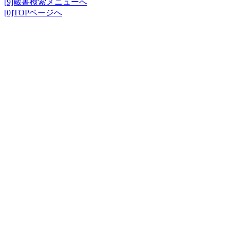
[9]蔵書検索メニューへ
[0]TOPページへ