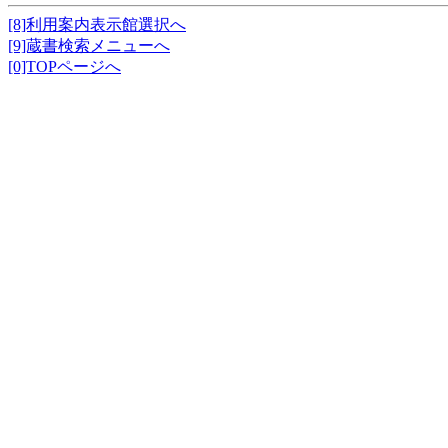
[8]利用案内表示館選択へ
[9]蔵書検索メニューへ
[0]TOPページへ