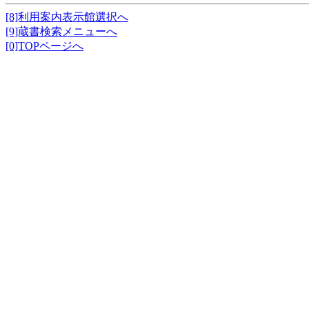
[8]利用案内表示館選択へ
[9]蔵書検索メニューへ
[0]TOPページへ