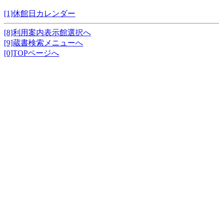
[1]休館日カレンダー
[8]利用案内表示館選択へ
[9]蔵書検索メニューへ
[0]TOPページへ