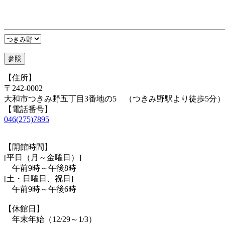
【住所】
〒242-0002
大和市つきみ野五丁目3番地の5 （つきみ野駅より徒歩5分）
【電話番号】
046(275)7895
【開館時間】
[平日（月～金曜日）]
午前9時～午後8時
[土・日曜日、祝日]
午前9時～午後6時
【休館日】
年末年始（12/29～1/3）