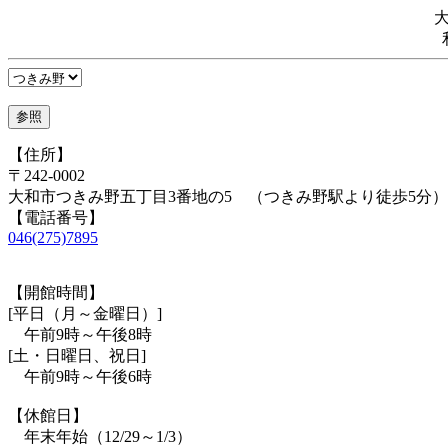
【住所】
〒242-0002
大和市つきみ野五丁目3番地の5 （つきみ野駅より徒歩5分）
【電話番号】
046(275)7895
【開館時間】
[平日（月～金曜日）]
午前9時～午後8時
[土・日曜日、祝日]
午前9時～午後6時
【休館日】
年末年始（12/29～1/3）