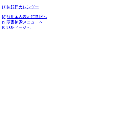
[1]休館日カレンダー
[8]利用案内表示館選択へ
[9]蔵書検索メニューへ
[0]TOPページへ