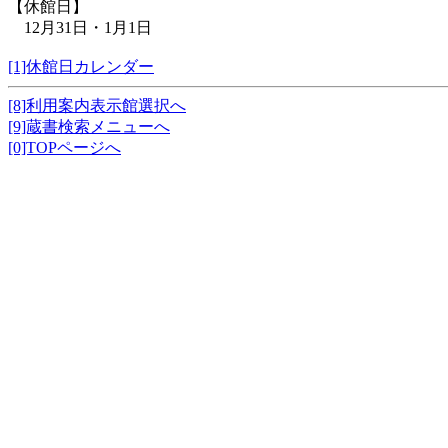
【休館日】
12月31日・1月1日
[1]休館日カレンダー
[8]利用案内表示館選択へ
[9]蔵書検索メニューへ
[0]TOPページへ