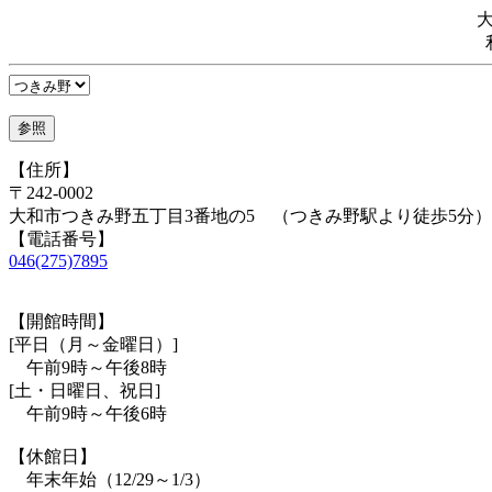
【住所】
〒242-0002
大和市つきみ野五丁目3番地の5 （つきみ野駅より徒歩5分）
【電話番号】
046(275)7895
【開館時間】
[平日（月～金曜日）]
午前9時～午後8時
[土・日曜日、祝日]
午前9時～午後6時
【休館日】
年末年始（12/29～1/3）