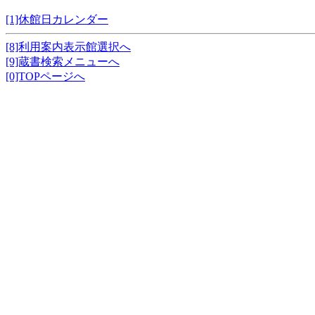
[1]休館日カレンダー
[8]利用案内表示館選択へ
[9]蔵書検索メニューへ
[0]TOPページへ