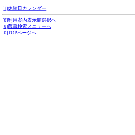
[1]休館日カレンダー
[8]利用案内表示館選択へ
[9]蔵書検索メニューへ
[0]TOPページへ